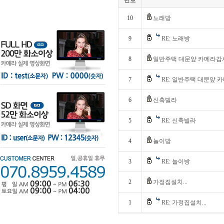
번호
10
노래방
9
RE: 노래방
8
일반주택 대문앞 카메라감
7
RE: 일반주택 대문앞 
6
신축빌라
5
RE: 신축빌라
4
놀이방
3
RE: 놀이방
2
가정집설치...
1
RE: 가정집설치...