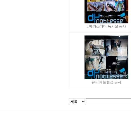
3.메가스터디 독서실 공사
뮤피아 논현점 공사