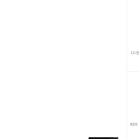
LG전
RDS