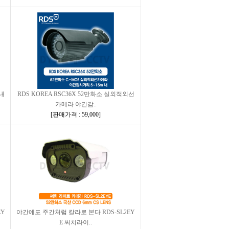
실내
RDS KOREA RSC36X 52만화소 실외적외선
카메라 야간감..
[
판매가격 : 59,000
]
EY
야간에도 주간처럼 칼라로 본다 RDS-SL2EY
E 써치라이..