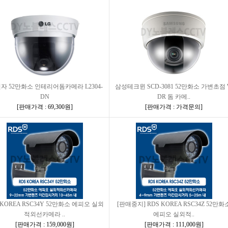
자 52만화소 인테리어돔카메라 L2304-
삼성테크윈 SCD-3081 52만화소 가변초점
DN
DR 돔 카메..
[
판매가격 : 69,300원
]
[
판매가격 : 가격문의
]
 KOREA RSC34Y 52만화소 에피오 실외
[판매중지] RDS KOREA RSC34Z 52만화
적외선카메라 ..
에피오 실외적..
[
판매가격 : 159,000원
]
[
판매가격 : 111,000원
]