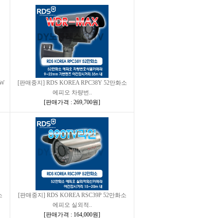
 W
[판매중지] RDS KOREA RPC38Y 52만화소
에피오 차량번..
[
판매가격 : 269,700원
]
소
[판매중지] RDS KOREA RSC39P 52만화소
에피오 실외적..
[
판매가격 : 164,000원
]