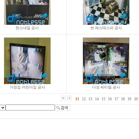
한스네일 공사
썬 에스테스파 공사
가정집 어린이집 공사
다성 씨티빌 공사
11
12
13
14
15
16
17
18
19
20