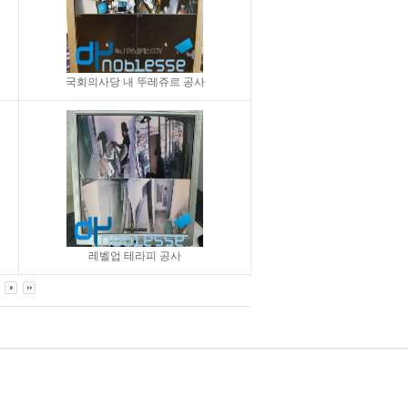
국회의사당 내 뚜레쥬르 공사
레벨업 테라피 공사