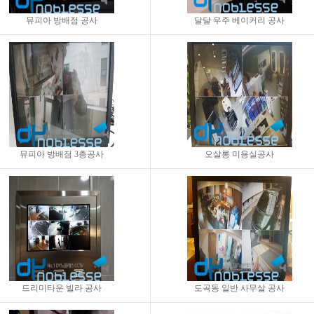
뮤피아 방배점 공사
달달 우주 베이커리 공사
뮤피아 방배점 3층공사
오살롱 미용실공사
드리미타운 빌라 공사
도곡동 일반 사무살 공사