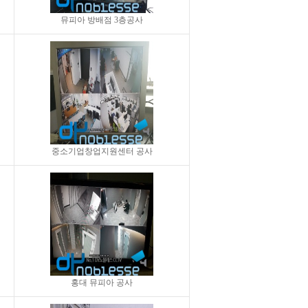
뮤피아 방배점 3층공사
중소기업창업지원센터 공사
홍대 뮤피아 공사