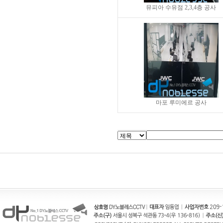
뮤피아 수유점 2,3,4층 공사
마포 루미에르 공사