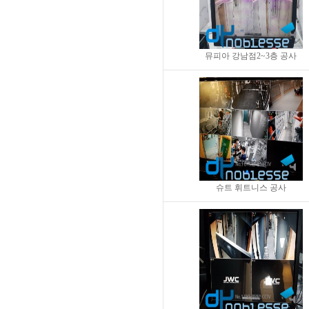
뮤피아 강남점2~3층 공사
슈트 휘트니스 공사